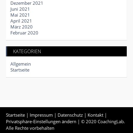
Dezember 2021
Juni 2021
Mai 2021
April 2021
März 2020
Februar 2020
KATEGORIEN
Allgemein
Startseite
Startseite
|
Impressum
|
Datenschutz
|
Kontakt
|
Privatsphäre-Einstellungen ändern
| © 2020 CoachingLab.
Alle Rechte vorbehalten