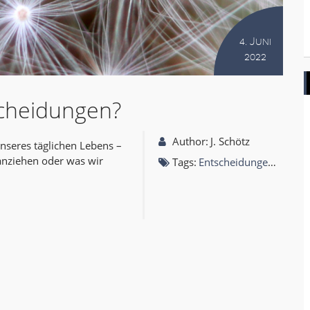
4. Juni
2022
scheidungen?
Author:
J. Schötz
unseres täglichen Lebens –
anziehen oder was wir
Tags:
Entscheidungen
,
Fähigk