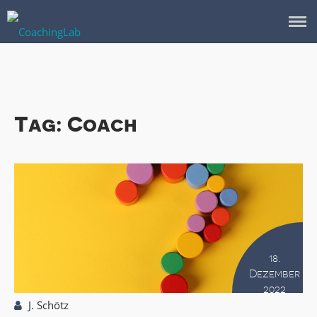
START
SYSTEMISCHES COACHING
TEAMCOACHING
Tag: Coach
ÜBER MICH
KONTAKT
BLOG
18.
Dezember
2022
J. Schötz